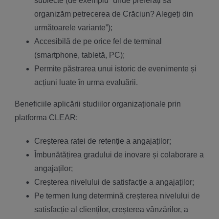
subiecte (de exemplu “unde preferați să
organizăm petrecerea de Crăciun? Alegeți din
următoarele variante”);
Accesibilă de pe orice fel de terminal
(smartphone, tabletă, PC);
Permite păstrarea unui istoric de evenimente și
acțiuni luate în urma evaluării.
Beneficiile aplicării studiilor organizaționale prin
platforma CLEAR:
Creșterea ratei de retenție a angajaților;
Îmbunătățirea gradului de inovare și colaborare a
angajaților;
Creșterea nivelului de satisfacție a angajaților;
Pe termen lung determină creșterea nivelului de
satisfacție al clienților, creșterea vânzărilor, a