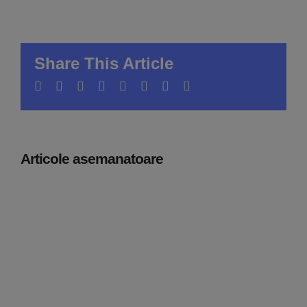
Share This Article
Facebook
Twitter
LinkedIn
WhatsApp
Tumblr
Pinterest
Vk
E-
mail:
Articole asemanatoare